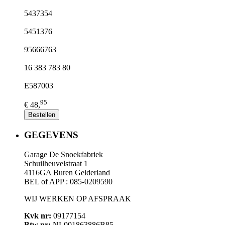
5437354
5451376
95666763
16 383 783 80
E587003
95
€ 48,
Bestellen
GEGEVENS
Garage De Snoekfabriek
Schuilheuvelstraat 1
4116GA Buren Gelderland
BEL of APP : 085-0209590
WIJ WERKEN OP AFSPRAAK
Kvk nr:
09177154
Btw nr:
NL001863886B85