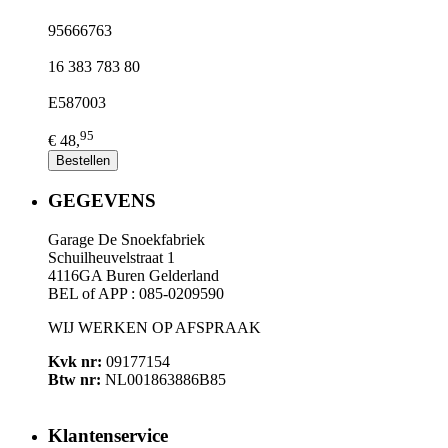
95666763
16 383 783 80
E587003
95
€ 48,
Bestellen
GEGEVENS
Garage De Snoekfabriek
Schuilheuvelstraat 1
4116GA Buren Gelderland
BEL of APP : 085-0209590
WIJ WERKEN OP AFSPRAAK
Kvk nr:
09177154
Btw nr:
NL001863886B85
Klantenservice