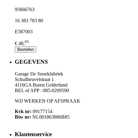
95666763
16 383 783 80
E587003
95
€ 48,
Bestellen
GEGEVENS
Garage De Snoekfabriek
Schuilheuvelstraat 1
4116GA Buren Gelderland
BEL of APP : 085-0209590
WIJ WERKEN OP AFSPRAAK
Kvk nr:
09177154
Btw nr:
NL001863886B85
Klantenservice